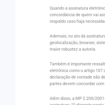
Quando a assinatura eletrôni
concordância de quem vai as
respaldo caso haja necessid
Ademais, no ato da assinatur
geolocalização, browser, sis
maior robustez a autoria.
Também é importante ressal
eletrônica como o artigo 107 d
declaração de vontade não de
partes devem concordar com 
Além disso, a MP 2.200/2001-2
assinatura: “O disposto nesta