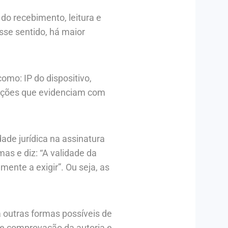
 do recebimento, leitura e
se sentido, há maior
mo: IP do dispositivo,
mações que evidenciam com
ade jurídica na assinatura
mas e diz: “A validade da
ente a exigir”. Ou seja, as
a outras formas possíveis de
 de comprovação da autoria e