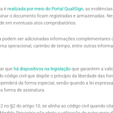
ca é
realizada por meio do Portal QualiSign
, as evidências
sinar o documento ficam registradas e armazenadas. Nes
ade em eventuais atos comprobatórios.
a podem ser adicionadas informações complementares co
tema operacional, carimbo de tempo, entre outras infor
tar que
há dispositivos na legislação
que garantem a valid
o código civil que dispõe o princípio da liberdade das for
penderá da forma especial, senão quando a lei expressam
a forma de assinatura.
 no §2 do artigo 10, se alinha ao código civil quando cit
 Medida Provisória não obsta a utilização de outro meio